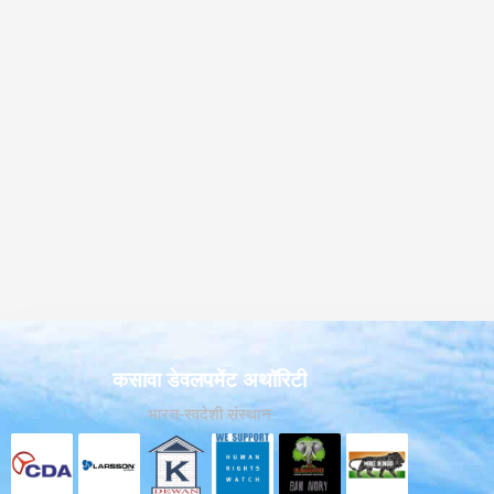
कसावा डेवलपमेंट अथॉरिटी
भारत-स्वदेशी संस्थान