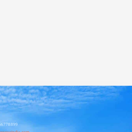
 66778899
ssavaindia.com