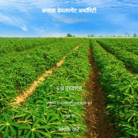
कसावा डेवलपमेंट अथॉरिटी
भारत-स्वदेशी संस्थान
पथ प्रदर्शन
घर
हमारे बारे में
सेवाएं
उत्पाद
संपर्क करें
साइट मैप
संपर्क करें