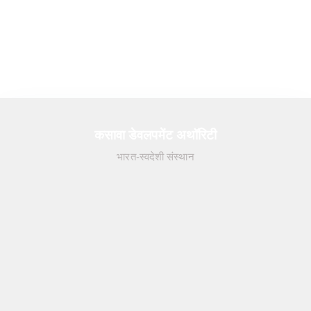
कसावा डेवलपमेंट अथॉरिटी
भारत-स्वदेशी संस्थान