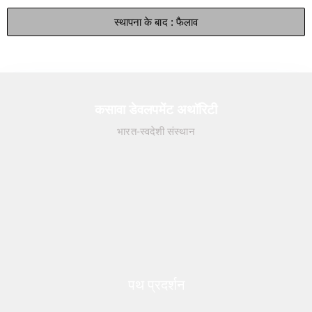
स्थापना के बाद : फैलाव
कसावा डेवलपमेंट अथॉरिटी
भारत-स्वदेशी संस्थान
पथ प्रदर्शन